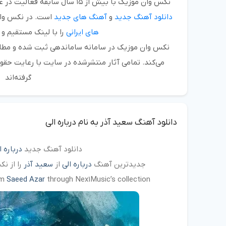
نکس وان موزیک
با بیش از
۱۵ سال سابقه فعالیت
در عر
دانلود آهنگ جدید
و
آهنگ های جدید
است. در نکس وان
های ایرانی
را با لینک مستقیم و 
نکس وان موزیک در سامانه ساماندهی ثبت شده و مطابق
می‌کند. تمامی آثار منتشرشده در سایت با رعایت حقو
گرفته‌اند
دانلود آهنگ سعید آذر به نام درباره الی
دانلود آهنگ جدید
درباره ا
جدیدترین آهنگ
درباره الی
از
سعید آذر
را از ن
om
Saeed Azar
through Nex1Music’s collection