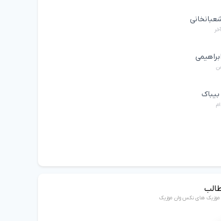
عبانخانی
خر
براهیمی
ن
بیباک
ام
طالب
ن موزیک های نکس وان موزیک