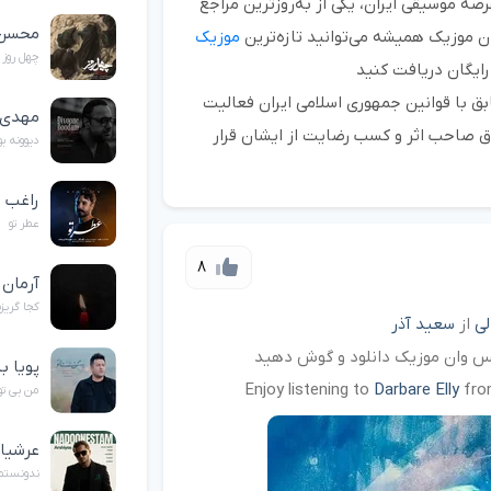
صه موسیقی ایران، یکی از به‌روزترین مراجع
محسن 
 موزیک همیشه می‌توانید تازه‌ترین
موزیک
چهل روز
رایگان دریافت کنید
 با قوانین جمهوری اسلامی ایران فعالیت
مهدی 
ق صاحب اثر و کسب رضایت از ایشان قرار
دیوونه ب
راغب
عطر تو
8
آرمان
کجا گریز
لی
از
سعید آذر
کس وان موزیک دانلود و گوش دهید
پویا ب
Enjoy listening to
Darbare Elly
fr
من بی تو
عرشی
ندونستم