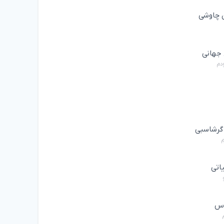
چاوشی
جهانی
ودم
 گرشاسبی
م
یاتی
اس