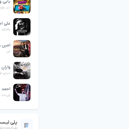
بابی و
ددر دودو
علی اس
عاشقم
امین و
می
واران
دنیای خ
احمد 
چی شد
پلی لیست
پلی لیست برت