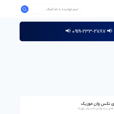
📢 2787-233-0919 📢
ی نکس وان موزیک
 های پیشنهادی نکس وان موزیک