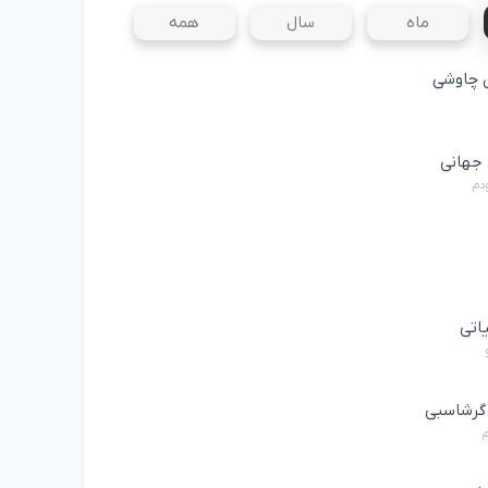
ماه
سال
همه
چاوشی
جهانی
ودم
یاتی
 گرشاسبی
م