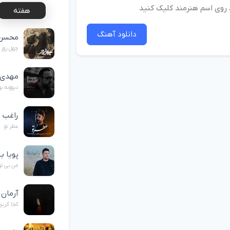
د، روی اسم هنرمند کلیک کنید
هفته
دانلود آهنگ
محسن 
چهل روز
مهدی 
دیوونه ب
راغب
عطر تو
پویا ب
من بی تو
آرمان
کجا گریز