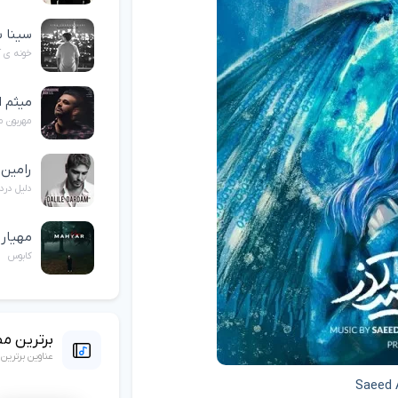
سینا ش
خونه ی آ
میثم ا
مهربون م
رامین 
دلیل درد
مهیار
کابوس
برترین م
عناوین برتری
Saeed 