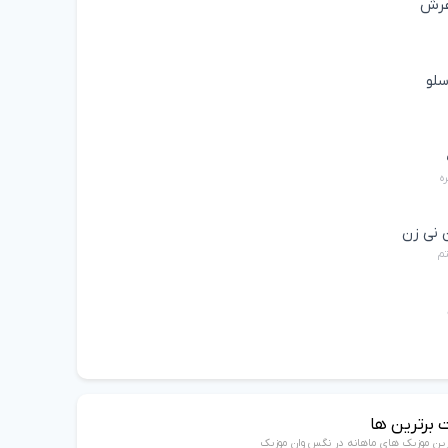
عرش
سلو
ه
 نی زن
تم
 برترین ها
رین موزیک های ماهانه در نگس وان موزیک