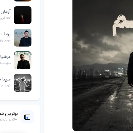
آرمان
کجا گریز
پویا ب
من بی تو
عرشی
ندونستم
سینا ش
خونه ی آ
برترین م
عناوین برتری