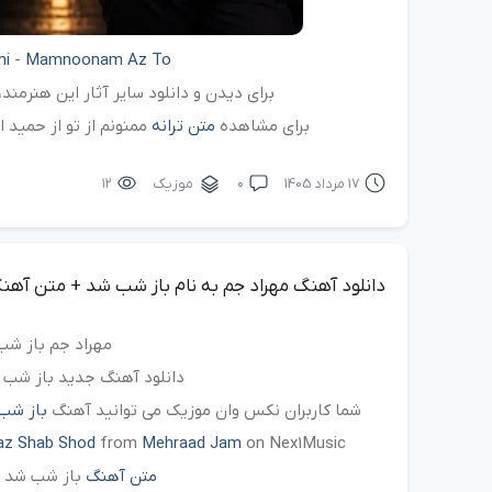
mi
-
Mamnoonam Az To
برای دیدن و دانلود سایر آثار این هنرمن
برای مشاهده
متن ترانه
ممنونم از تو از حمید 
17 مرداد 1405
۰
موزیک
۱۲
دانلود آهنگ مهراد جم به نام باز شب شد + متن آهن
مهراد جم باز ش
دانلود آهنگ جدید باز شب ش
شما کاربران نکس وان موزیک می توانید آهنگ
باز شب
az Shab Shod
from
Mehraad Jam
on Nex1Music
متن آهنگ
باز شب شد ا