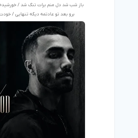
ﺑﺎز ﺷﺐ ﺷﺪ دل ﻣﻨﻢ ﺑﺮات ﺗﻨﮓ ﺷﺪ / ﺧﻮرﺷﻴﺪم
ﺑﺮو ﺑﻌﺪ ﺗﻮ ﻋﺎدﺗﻤﻪ دﻳﮕﻪ ﺗﻨﻬﺎﻳﻰ / ﺧﻮدت