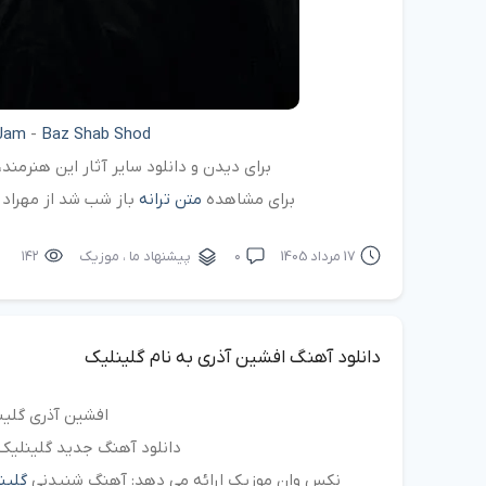
Jam
-
Baz Shab Shod
برای دیدن و دانلود سایر آثار این هنرمن
برای مشاهده
متن ترانه
باز شب شد از مهراد 
17 مرداد 1405
۰
پیشنهاد ما
،
موزیک
۱۴۲
دانلود آهنگ افشین آذری به نام گلینلیک
افشین آذری گلین
دانلود آهنگ جدید گلینلیک 
نکس وان موزیک ارائه می دهد: آهنگ شنیدنی
گلین