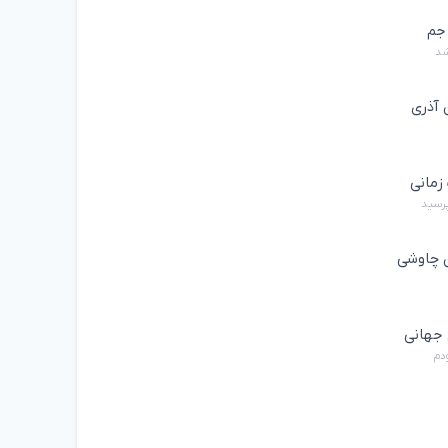
جم
شد
 آذری
زمانی
پرسید
چاوشی
جهانی
ودم