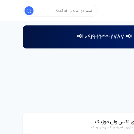
📢 2787-233-0919 📢
ی نکس وان موزیک
 های پیشنهادی نکس وان موزیک