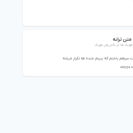
متن ترانه
موزیک ها در نگس وان موزیک
 سرهم باختم که ببینم خنده ها تکرار میشه