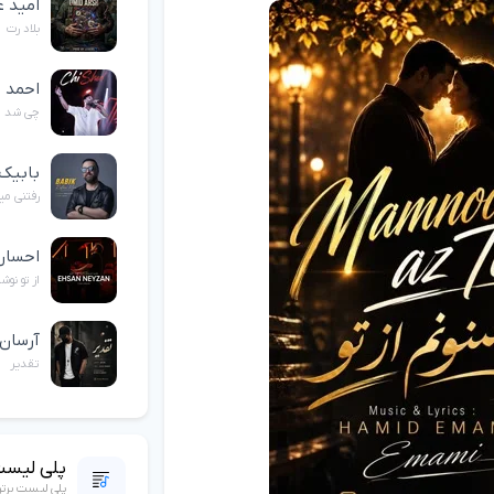
امید 
بلاد رت
احمد 
چی شد
بابیک
رفتنی میر
احسان
از تو نوش
آرسان
تقدیر
پلی لیست
پلی لیست برت