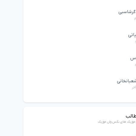
 گرشاسبی
م
یاتی
اس
عبانخانی
خر
طالب
ن موزیک های نکس وان موزیک