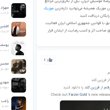
صه موسیقی ایران، یکی از به‌روزترین مراجع
مهراد 
 موزیک همیشه می‌توانید تازه‌ترین
موزیک
باز شب 
رایگان دریافت کنید
 با قوانین جمهوری اسلامی ایران فعالیت
افشین
ق صاحب اثر و کسب رضایت از ایشان قرار
گلینلیک
یوسف 
از شب ب
1
محسن 
چهل روز
م
ز فرزین گلد
مهدی 
فتم
از
فرزین گلد
را دانلود کنید
دیوونه ب
Check out
Farzin Gold
’s new relea
راغب
عطر تو