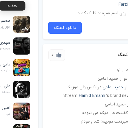
Farz
هفته
د، روی اسم هنرمند کلیک کنید
محسن 
دانلود آهنگ
چهل روز
مهدی 
دیوونه ب
آهنگ
0
بابی و
 از تو
ددر دودو
تو از حمید امامی
علی اس
از
حمید امامی
در نکس وان موزیک
عاشقم
Stream
Hamid Emami
’s brand ne
ز حمید امامی
امین و
ه گفتنت من دیگه من نبودم
می
 سپردنت دونیمه شد وجودم