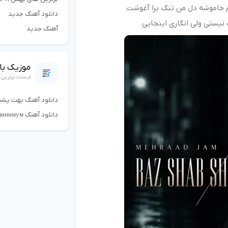
 ﺧﺎﻣﻮﺷﻪ دل ﻣﻦ ﺗﻨﮓ ﺑﺮا آﻏﻮﺷﺖ
دانلود آهنگ جدید
 ﻧﻴﺴﺘﻰ وﻟﻰ اﻧﮕﺎری اﻳﻨﺠﺎﻳﻰ
آهنگ جدید
موزیک با 
لیست برترین 
دانلود آهنگ بهت پشت
دانلود آهنگ амура минимум