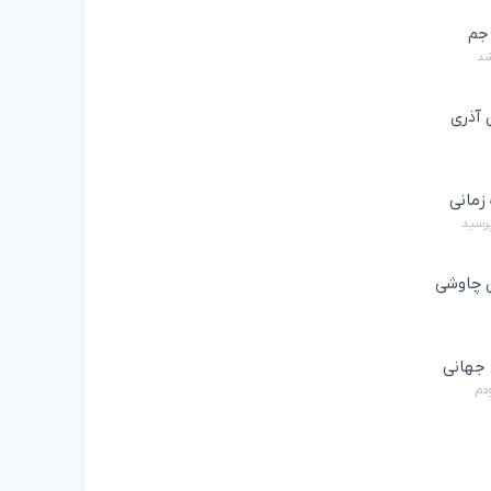
جم
شد
 آذری
زمانی
پرسید
چاوشی
جهانی
ودم