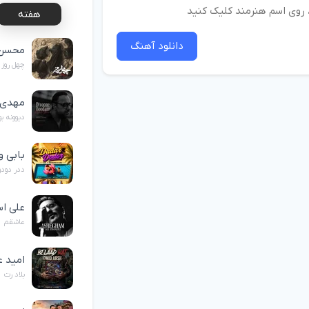
د، روی اسم هنرمند کلیک کنید
هفته
دانلود آهنگ
محسن 
چهل روز
مهدی 
دیوونه ب
بابی و
ددر دودو
علی اس
عاشقم
امید 
بلاد رت