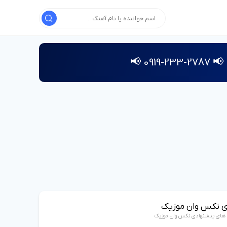
📢 2787-233-0919 📢
ی نکس وان موزیک
 های پیشنهادی نکس وان موزیک