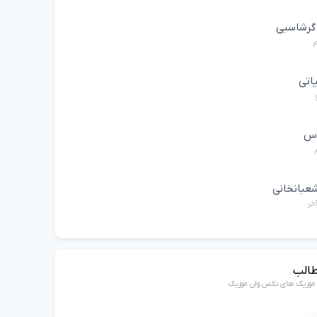
 گرشاسبی
م
یاتی
اس
عبانخانی
خر
طالب
ن موزیک های نکس وان موزیک