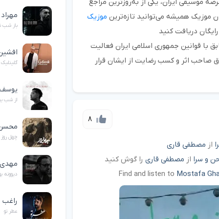
صه موسیقی ایران، یکی از به‌روزترین مراجع
مهراد 
 موزیک همیشه می‌توانید تازه‌ترین
موزیک
باز شب 
رایگان دریافت کنید
 با قوانین جمهوری اسلامی ایران فعالیت
افشین
ق صاحب اثر و کسب رضایت از ایشان قرار
گلینلیک
یوسف 
از شب ب
8
محسن 
چهل روز
ا
از
مصطفی قاری
 و سرا
از
مصطفی قاری
را گوش کنید
مهدی 
Find and listen to
Mostafa Gha
دیوونه ب
راغب
عطر تو