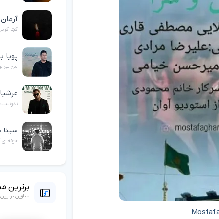
آرمان
کجا گریز
پویا ب
من بی تو
عرشی
ندونستم
سینا ش
خونه ی آ
برترین م
عناوین برتری
Mostafa