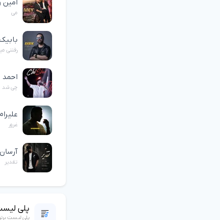
امین و
می
بابیک
رفتنی میر
احمد 
چی شد
علیرام
غرور
آرسان
تقدیر
پلی لیست
پلی لیست برت