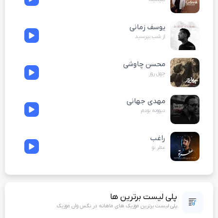
یوسف زمانی
از شب بپرسید
محسن چاوشی
چهل روز
مهدی جهانی
دیوونه بودم
راغب
عطر تو
پلی لیست برترین ها
پلی لیست برترین موزیک های ماهانه در نگس وان موزیک