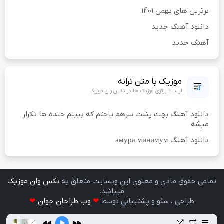
برترین های بهمن 1401
دانلود آهنگ جدید
آهنگ جدید
موزیک با متن ترانه
لیست برتری موزیک ها در نکس وان موزیک
دانلود آهنگ بهت پشت سرهم باختم که ببینم خنده ها تکرار
میشه
دانلود آهنگ амура минимум
تمامی حقوق مادی و معنوی اين وبسايت متعلق به
نکس وان موزیک
ميباشد.
طراحی ، سئو و پشتیبانی توسط
❤
وب طراحان جوان
❤