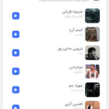
عناوین موزیک های پیشنهادی نکس وان موزیک
علیرضا قربانی
گلهای باران خورده
آصف آریا
عکست
شروین حاجی پور
پتک
عرشیاس
عادی نی
مهراد جم
باز شب شد
افشین آذری
گلینلیک