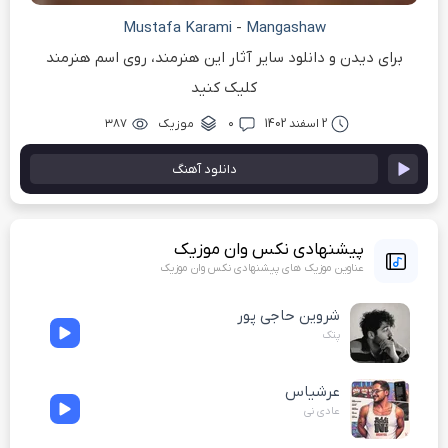
Mustafa Karami
-
Mangashaw
برای دیدن و دانلود سایر آثار این هنرمند، روی اسم هنرمند
کلیک کنید
2 اسفند 1402
۰
موزیک
۳۸۷
دانلود آهنگ
پیشنهادی نکس وان موزیک
عناوین موزیک های پیشنهادی نکس وان موزیک
شروین حاجی پور
پتک
عرشیاس
عادی نی