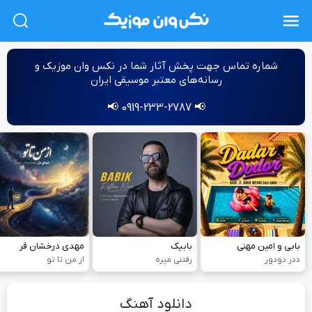
L
شماره‌ تماس جهت پخش آثار شما در نکس وان موزیک و
رسانه‌های معتبر موسیقی ایران
📢 0919-233-2787 📢
بابی و امین مهنی
بابیک
مهدی درخشان فر
ددر دودور
رفتنی میره
از من تا تو
دانلود آهنگ