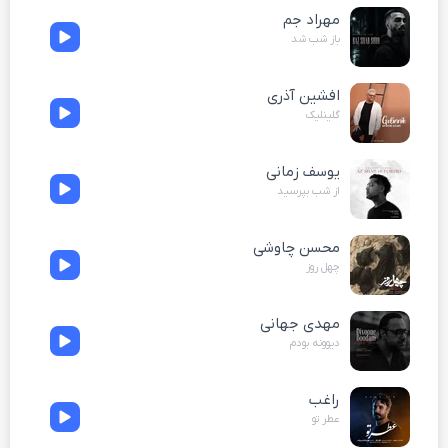
مهراد جم
باز شب شد
افشین آذری
گلینلیک
یوسف زمانی
از شب بپرسید
محسن چاوشی
چهل روز
مهدی جهانی
دیوونه بودم
راغب
عطر تو