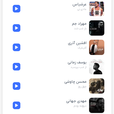
عرشیاس
عادی نی
مهراد جم
باز شب شد
افشین آذری
گلینلیک
یوسف زمانی
از شب بپرسید
محسن چاوشی
چهل روز
مهدی جهانی
دیوونه بودم