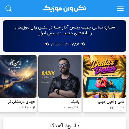
L
شماره‌ تماس جهت پخش آثار شما در نکس وان موزیک و
رسانه‌های معتبر موسیقی ایران
📢 0919-233-2787 📢
بابی و امین مهنی
بابیک
مهدی درخشان فر
ددر دودور
رفتنی میره
از من تا تو
دانلود آهنگ