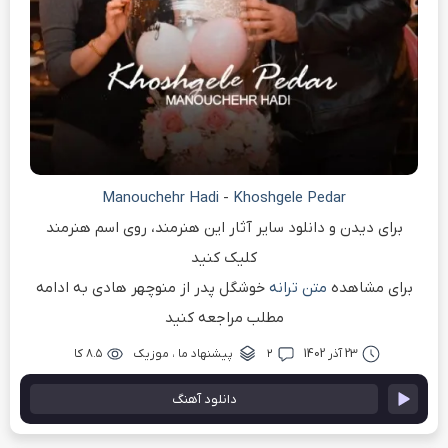
Manouchehr Hadi
-
Khoshgele Pedar
برای دیدن و دانلود سایر آثار این هنرمند، روی اسم هنرمند
کلیک کنید
برای مشاهده
متن ترانه
خوشگل پدر از منوچهر هادی به ادامه
مطلب مراجعه کنید
23 آذر 1402
۲
پیشنهاد ما
،
موزیک
۸.۵ کا
دانلود آهنگ