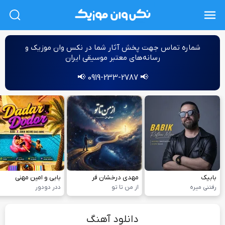
L
شماره‌ تماس جهت پخش آثار شما در نکس وان موزیک و
رسانه‌های معتبر موسیقی ایران
📢 0919-233-2787 📢
بابیک
مهدی درخشان فر
بابی و امین مهنی
رفتنی میره
از من تا تو
ددر دودور
دانلود آهنگ