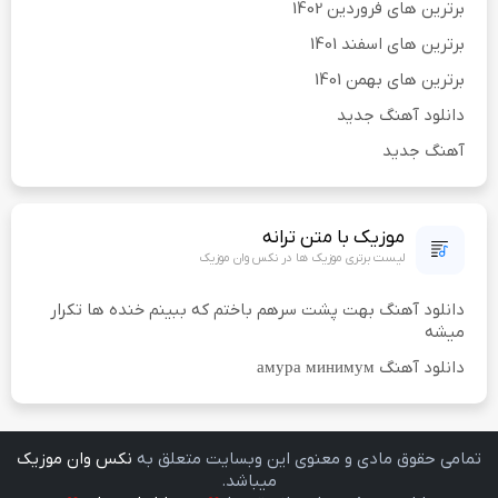
برترین های فروردین 1402
برترین های اسفند 1401
برترین های بهمن 1401
دانلود آهنگ جدید
آهنگ جدید
موزیک با متن ترانه
لیست برتری موزیک ها در نکس وان موزیک
دانلود آهنگ بهت پشت سرهم باختم که ببینم خنده ها تکرار
میشه
دانلود آهنگ амура минимум
تمامی حقوق مادی و معنوی اين وبسايت متعلق به
نکس وان موزیک
ميباشد.