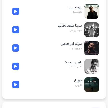
عرشیاس
ندونستم
سینا شعبانخانی
خونه ی آخر
میثم ابراهیمی
مهربون من
رامین بیباک
دلیل دردام
مهیار
کابوس