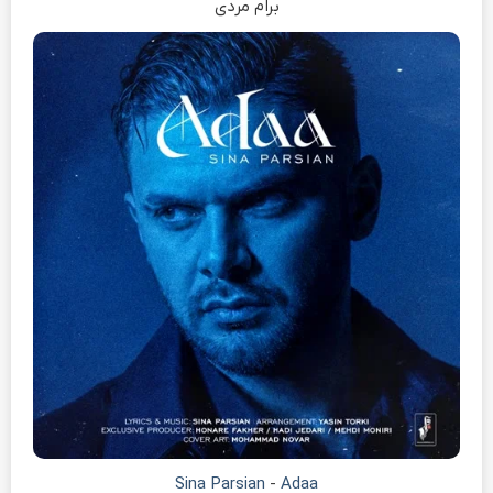
برام مردی
Sina Parsian
-
Adaa