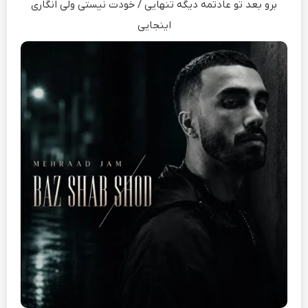
ﺑﺮو ﺑﻌﺪ ﺗﻮ ﻋﺎدﺗﻤﻪ دﻳﮕﻪ ﺗﻨﻬﺎﻳﻰ / ﺧﻮدت ﻧﻴﺴﺘﻰ وﻟﻰ اﻧﮕﺎری
اﻳﻨﺠﺎﻳﻰ