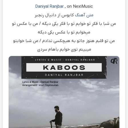
Daniyal Ranjbar
, on Nex1Music
متن آهنگ
کابوس از دانیال رنجبر
من شبا با فکر تو خوابم تو با فکر یکی دیگه / من با عکس تو
میخوابم تو با عکس یکی دیگه
من تو قلبم هنوز جاتو به هیچکسی ندادم / من شبا خوابتو
میبینم توی خوابم باهام سردی