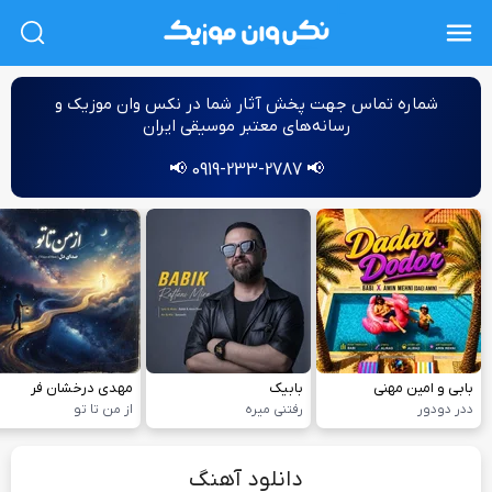
L
شماره‌ تماس جهت پخش آثار شما در نکس وان موزیک و
رسانه‌های معتبر موسیقی ایران
📢 0919-233-2787 📢
بابی و امین مهنی
بابیک
مهدی درخشان فر
ددر دودور
رفتنی میره
از من تا تو
دانلود آهنگ