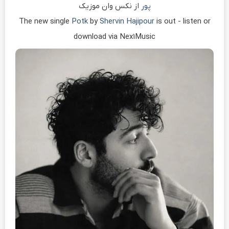
پور
از نکس وان موزیک
The new single
Potk
by
Shervin Hajipour
is out - listen or
download via Nex1Music