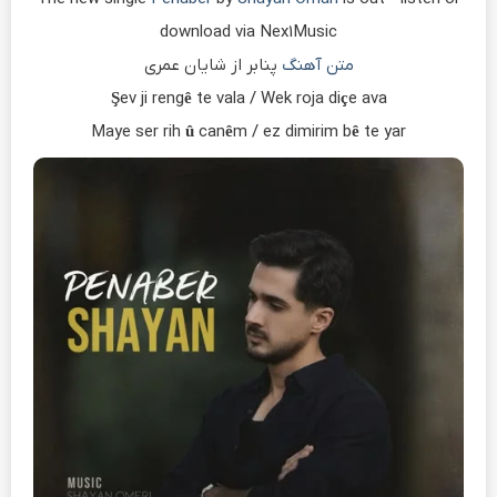
download via Nex1Music
متن آهنگ
پنابر از شایان عمری
Şev ji rengê te vala / Wek roja diçe ava
Maye ser rih û canêm / ez dimirim bê te yar