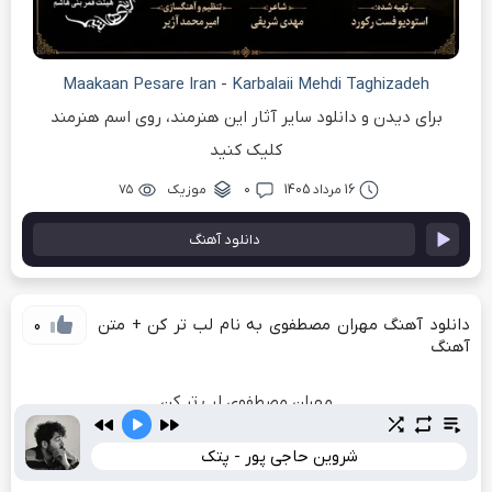
Maakaan Pesare Iran
-
Karbalaii Mehdi Taghizadeh
برای دیدن و دانلود سایر آثار این هنرمند، روی اسم هنرمند
کلیک کنید
16 مرداد 1405
۰
موزیک
۷۵
دانلود آهنگ
دانلود آهنگ مهران مصطفوی به نام لب تر کن + متن
0
آهنگ
مهران مصطفوی لب تر کن
دانلود آهنگ جدید لب تر کن از مهران مصطفوی
شروین حاجی پور - پتک
بشنوید و لذت ببرید از ترانه زیبای
لب تر کن
از
مهران مصطفوی