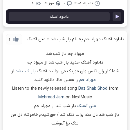
17 مرداد 1405
۰
موزیک
۸۱
دانلود آهنگ
دانلود آهنگ مهراد جم به نام باز شب شد + متن آهنگ
1
مهراد جم باز شب شد
دانلود آهنگ جدید باز شب شد از مهراد جم
شما کاربران نکس وان موزیک می توانید آهنگ
باز شب شد
از
مهراد جم
را همین حالا دانلود کنید
Listen to the newly released song
Baz Shab Shod
from
Mehraad Jam
on Nex1Music
متن آهنگ
باز شب شد از مهراد جم
ﺑﺎز ﺷﺐ ﺷﺪ دل ﻣﻨﻢ ﺑﺮات ﺗﻨﮓ ﺷﺪ / ﺧﻮرﺷﻴﺪم ﺧﺎﻣﻮﺷﻪ دل ﻣﻦ
ﺗﻨﮓ ﺑﺮا آﻏﻮﺷﺖ