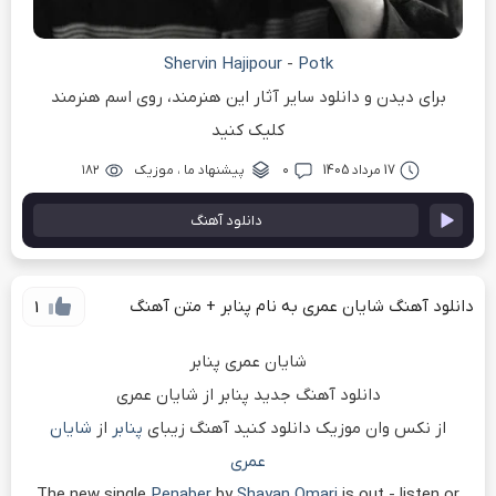
Shervin Hajipour
-
Potk
برای دیدن و دانلود سایر آثار این هنرمند، روی اسم هنرمند
کلیک کنید
17 مرداد 1405
۰
پیشنهاد ما
،
موزیک
۱۸۲
دانلود آهنگ
دانلود آهنگ شایان عمری به نام پنابر + متن آهنگ
1
شایان عمری پنابر
دانلود آهنگ جدید پنابر از شایان عمری
از نکس وان موزیک دانلود کنید آهنگ زیبای
پنابر
از
شایان
عمری
The new single
Penaber
by
Shayan Omari
is out - listen or