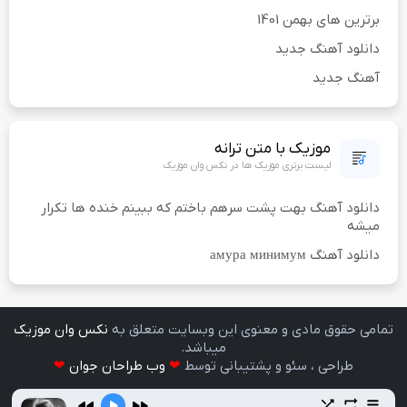
برترین های بهمن 1401
دانلود آهنگ جدید
آهنگ جدید
موزیک با متن ترانه
لیست برتری موزیک ها در نکس وان موزیک
دانلود آهنگ بهت پشت سرهم باختم که ببینم خنده ها تکرار
میشه
دانلود آهنگ амура минимум
تمامی حقوق مادی و معنوی اين وبسايت متعلق به
نکس وان موزیک
ميباشد.
طراحی ، سئو و پشتیبانی توسط
❤
وب طراحان جوان
❤