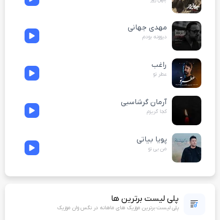
مهدی جهانی
دیوونه بودم
راغب
عطر تو
آرمان گرشاسبی
کجا گریزم
پویا بیاتی
من بی تو
پلی لیست برترین ها
پلی لیست برترین موزیک های ماهانه در نگس وان موزیک