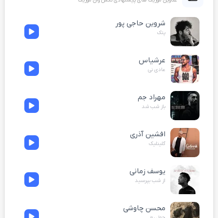
عناوین موزیک های پیشنهادی نکس وان موزیک
شروین حاجی پور
پتک
عرشیاس
عادی نی
مهراد جم
باز شب شد
افشین آذری
گلینلیک
یوسف زمانی
از شب بپرسید
محسن چاوشی
چهل روز