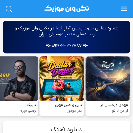
L
شماره‌ تماس جهت پخش آثار شما در نکس وان موزیک و
رسانه‌های معتبر موسیقی ایران
📢 0919-233-2787 📢
مهدی درخشان فر
بابی و امین مهنی
بابیک
از من تا تو
ددر دودور
رفتنی میره
دانلود آهنگ