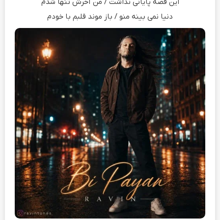
این قصه پایانی نداشت / من آخرش تنها شدم
دنیا نمی بینه منو / باز موند قلبم با خودم