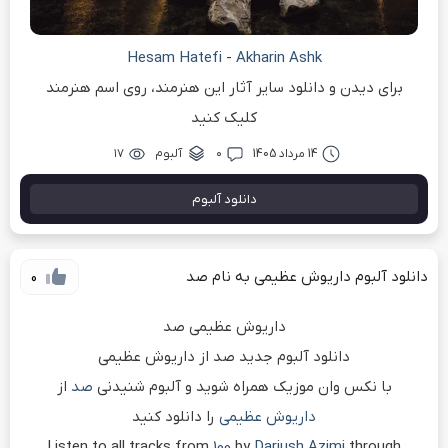
Hesam Hatefi
-
Akharin Ashk
برای دیدن و دانلود سایر آثار این هنرمند، روی اسم هنرمند
کلیک کنید
14 مرداد 1405
۰
آلبوم
۱۷
دانلود آلبوم
دانلود آلبوم داریوش عظیمی به نام صد
0
داریوش عظیمی صد
دانلود آلبوم جدید صد از داریوش عظیمی
با نکس وان موزیک همراه شوید و آلبوم شنیدنی
صد
از
داریوش عظیمی
را دانلود کنید
Listen to all tracks from
100
by
Dariush Azimi
through