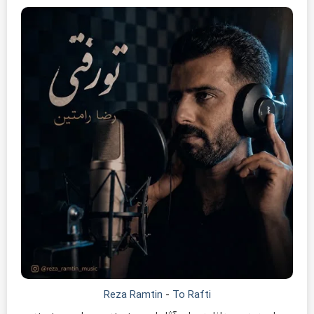
Reza Ramtin
-
To Rafti