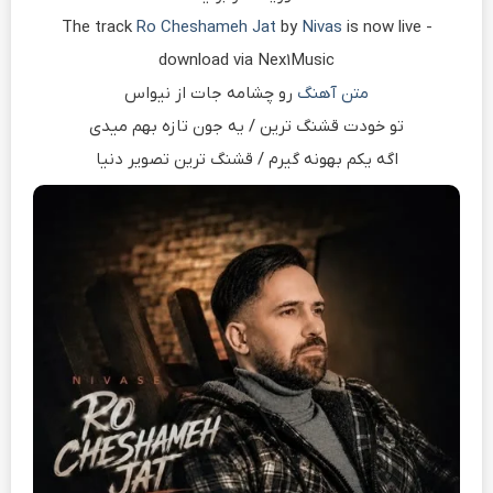
The track
Ro Cheshameh Jat
by
Nivas
is now live -
download via Nex1Music
متن آهنگ
رو چشامه جات از نیواس
تو خودت قشنگ ترین / یه جون تازه بهم میدی
اگه یکم بهونه گیرم / قشنگ ترین تصویر دنیا