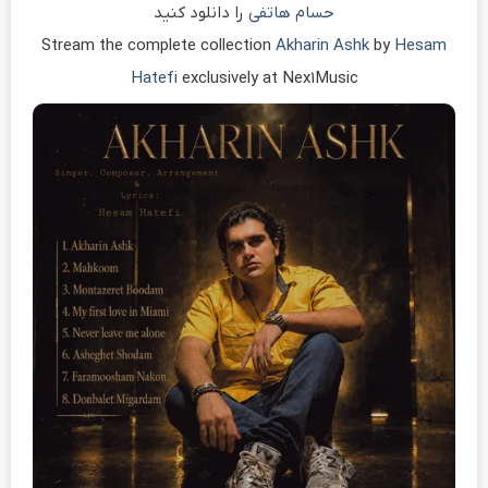
حسام هاتفی
را دانلود کنید
Stream the complete collection
Akharin Ashk
by
Hesam
Hatefi
exclusively at Nex1Music