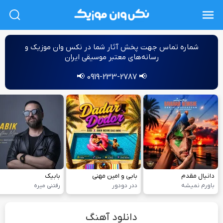
L
شماره‌ تماس جهت پخش آثار شما در نکس وان موزیک و
رسانه‌های معتبر موسیقی ایران
📢 0919-233-2787 📢
دانیال مقدم
بابی و امین مهنی
بابیک
باورم نمیشه
ددر دودور
رفتنی میره
دانلود آهنگ