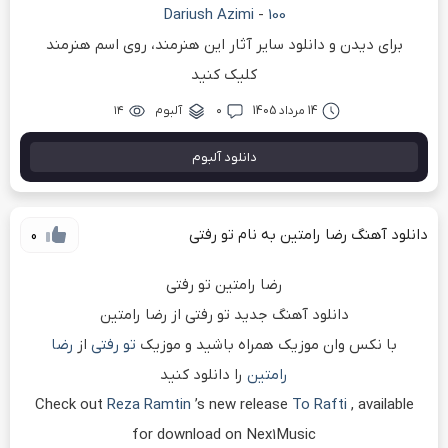
Dariush Azimi
-
100
برای دیدن و دانلود سایر آثار این هنرمند، روی اسم هنرمند
کلیک کنید
14 مرداد 1405
۰
آلبوم
۱۴
دانلود آلبوم
دانلود آهنگ رضا رامتین به نام تو رفتی
0
رضا رامتین تو رفتی
دانلود آهنگ جدید تو رفتی از رضا رامتین
با نکس وان موزیک همراه باشید و موزیک
تو رفتی
از
رضا
رامتین
را دانلود کنید
Check out
Reza Ramtin
’s new release
To Rafti
, available
for download on Nex1Music