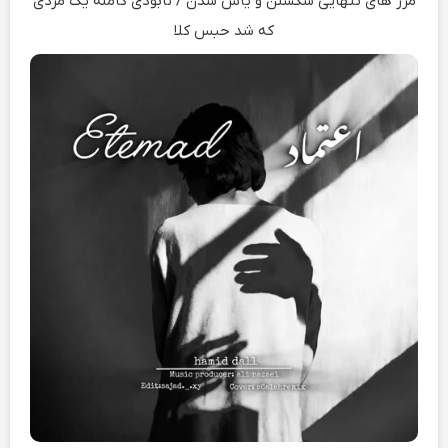
مرز های تنهایی شکستن و یأس شدن / نابودی کامله یک مردی
که شد حبس کلا