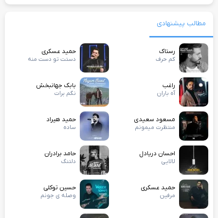
مطالب پیشنهادی
رستاک
حمید عسکری
کم حرف
دستت تو دست منه
راغب
بابک جهانبخش
آه باران
نگم برات
مسعود سعیدی
حمید هیراد
منتظرت میمونم
ساده
احسان دریادل
حامد برادران
لالایی
دلتنگ
حمید عسکری
حسین توکلی
مرفین
وصله ی جونم