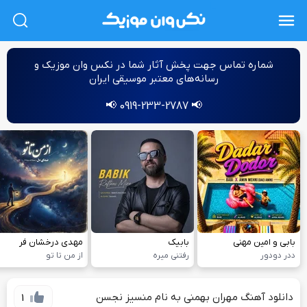
L
شماره‌ تماس جهت پخش آثار شما در نکس وان موزیک و
رسانه‌های معتبر موسیقی ایران
📢 0919-233-2787 📢
بابی و امین مهنی
بابیک
مهدی درخشان فر
ددر دودور
رفتنی میره
از من تا تو
دانلود آهنگ مهران بهمنی به نام منسیز نجسن
1