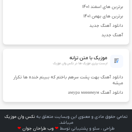
برترین های اسفند 1401
برترین های بهمن 1401
دانلود آهنگ جدید
آهنگ جدید
موزیک با متن ترانه
لیست برتری موزیک ها در نکس وان موزیک
دانلود آهنگ بهت پشت سرهم باختم که ببینم خنده ها تکرار
میشه
دانلود آهنگ амура минимум
تمامی حقوق مادی و معنوی اين وبسايت متعلق به
نکس وان موزیک
ميباشد.
طراحی ، سئو و پشتیبانی توسط
❤
وب طراحان جوان
❤