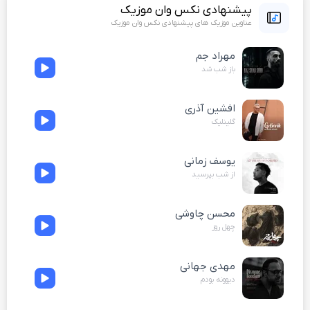
پیشنهادی نکس وان موزیک
عناوین موزیک های پیشنهادی نکس وان موزیک
مهراد جم
باز شب شد
افشین آذری
گلینلیک
یوسف زمانی
از شب بپرسید
محسن چاوشی
چهل روز
مهدی جهانی
دیوونه بودم