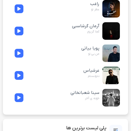
راغب
عطر تو
آرمان گرشاسبی
کجا گریزم
پویا بیاتی
من بی تو
عرشیاس
ندونستم
سینا شعبانخانی
خونه ی آخر
پلی لیست برترین ها