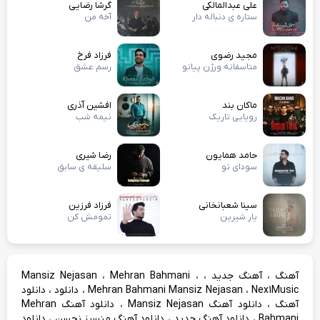
علی عبدالمالکی
گرشا رضایی
ستاره ی دنباله دار
آخه من
مجید رضوی
فرزاد فرخ
متاسفانه ورژن پیانو
رسم عشق
ماکان بند
افشین آذری
رویایی تاریک
نیمه شب
حامد همایون
رضا شیری
سودای تو
سلیقه ی سابق
سینا شعبانخانی
فرزاد فرزین
یار شیرین
تمومش کن
،
،
،
،
آهنگ
آهنگ جدید
Mehran Bahmani
Mansiz Nejasan
،
،
،
Nex1Music
Mehran Bahmani Mansiz Nejasan
دانلود
دانلود
،
،
آهنگ
دانلود آهنگ Mansiz Nejasan
دانلود آهنگ Mehran
،
،
،
Bahmani
دانلود آهنگ جدید
دانلود آهنگ منسیز نجسن
دانلود