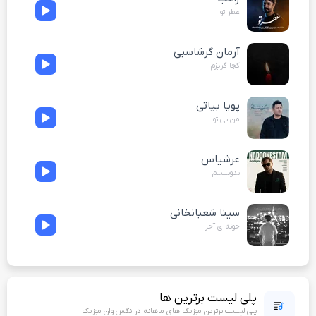
عطر تو
آرمان گرشاسبی
کجا گریزم
پویا بیاتی
من بی تو
عرشیاس
ندونستم
سینا شعبانخانی
خونه ی آخر
پلی لیست برترین ها
پلی لیست برترین موزیک های ماهانه در نگس وان موزیک