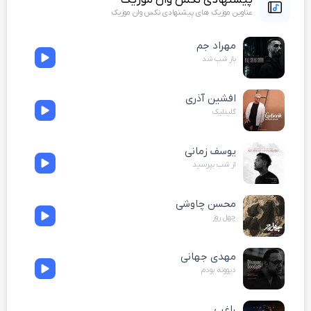
عناوین موزیک های پیشنهادی نکس وان موزیک
مهراد جم
باز شب شد
افشین آذری
گلینلیک
یوسف زمانی
از شب بپرسید
محسن چاوشی
چهل روز
مهدی جهانی
دیوونه بودم
راغب