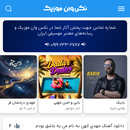
L
شماره‌ تماس جهت پخش آثار شما در نکس وان موزیک و
رسانه‌های معتبر موسیقی ایران
📢 0919-233-2787 📢
بابیک
بابی و امین مهنی
مهدی درخشان فر
رفتنی میره
ددر دودور
از من تا تو
دانلود آهنگ مهدی کهن به نام من یه عاشق بودم
4