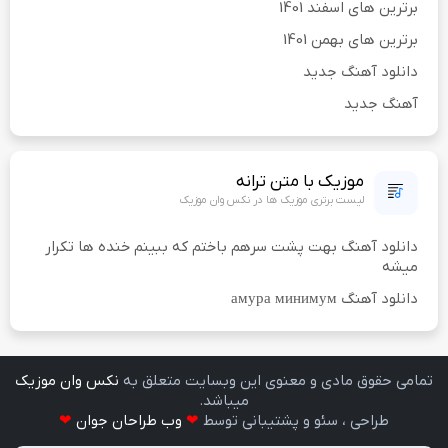
برترین های اسفند 1401
برترین های بهمن 1401
دانلود آهنگ جدید
آهنگ جدید
موزیک با متن ترانه
لیست برتری موزیک ها در نکس وان موزیک
دانلود آهنگ بهت پشت سرهم باختم که ببینم خنده ها تکرار
میشه
دانلود آهنگ амура минимум
تمامی حقوق مادی و معنوی اين وبسايت متعلق به
نکس وان موزیک
ميباشد.
طراحی ، سئو و پشتیبانی توسط
❤
وب طراحان جوان
❤