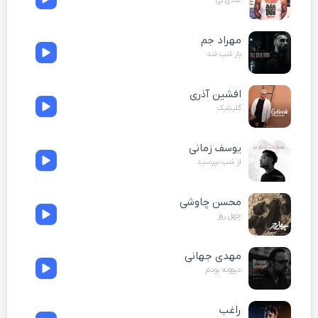
مهراد جم
باز شب شد
افشین آذری
گلینلیک
یوسف زمانی
از شب بپرسید
محسن چاوشی
چهل روز
مهدی جهانی
دیوونه بودم
راغب