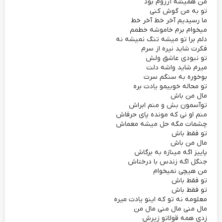
من همیشه آرزوم بود
تو به من گوش کنی
ما رسیدیم آخر خط آخر خط
میخوام برم خاموشه خطمم
دلم برا تو میشه تنگ نمیشه نه
فکرت شاید نپره از سرم
تو نبودی عاشق ولش
میرم شاید واشه دلت
بوخوره به سنگم سرت
تو محاله خوبیمو یادت بره
مال من باش
توآسمون بش و منم ابراش
منم او نی که مونده پای حرفاش
چشمات مگه حل میشه معماش
تو فقط باش
مال من باش
پاییز اگه مینازه به برگاش
جنگل اگه زندس با درختاش
من هیچی نمیخوام
تو فقط باش
تو فقط باش
معلومه نه تو که اینو یادت میره
مال منی مال منی مال من
زدی همه قولاتو زیرش