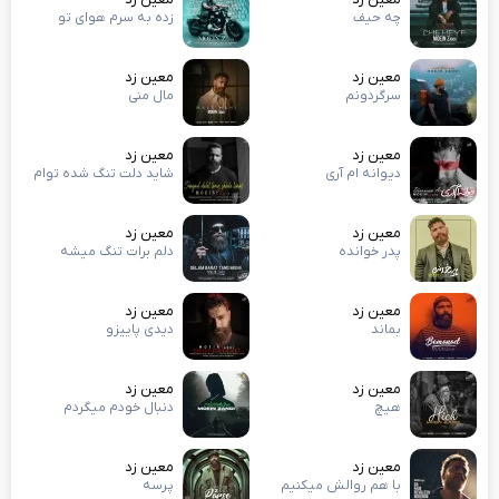
چه حیف
زده به سرم هوای تو
معین زد
معین زد
سرگردونم
مال منی
معین زد
معین زد
دیوانه ام آری
شاید دلت تنگ شده توام
معین زد
معین زد
پدر خوانده
دلم برات تنگ میشه
معین زد
معین زد
بماند
دیدی پاییزو
معین زد
معین زد
هیچ
دنبال خودم میگردم
معین زد
معین زد
با هم روالش میکنیم
پرسه