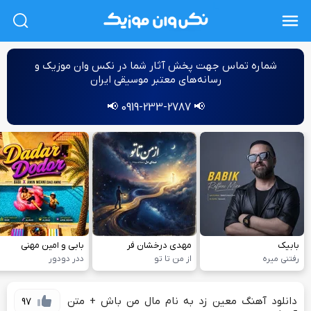
L
شماره‌ تماس جهت پخش آثار شما در نکس وان موزیک و
رسانه‌های معتبر موسیقی ایران
📢 0919-233-2787 📢
بابیک
مهدی درخشان فر
بابی و امین مهنی
رفتنی میره
از من تا تو
ددر دودور
دانلود آهنگ معین زد به نام مال من باش + متن
97