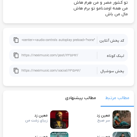
تو کشور مصر و من هِرم هاش
من همه اومدنامو تو برم هاش
مال من باش
کد پخش آنلاین
لینک کوتاه
پخش سوشيال
مطالب مرتبط
مطالب پیشنهادی
معین زد
معین زد
سر صبح
زیبای زشت من
معین زد
معین زد