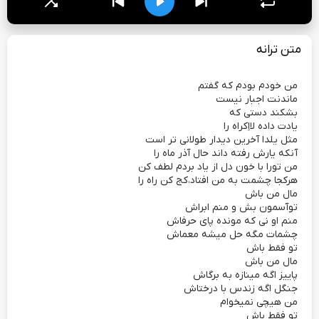
متن ترانه
من خودم بودم که گفتم
ماندنت اجبار نیست
بشکند دستی که
یادت داده لااِکراه را
مثل یلدا آخرین دیدار طولانی تر است
آنکه یارش رفته داند حال آذر ماه را
من تورا با خون دل از یاد بردم لطف کن
هرکجا چشمت به من افتاد،کج کن راه را
مال من باش
توآسمون بش و منم ابراش
منم او نی که مونده پای حرفاش
چشمات مگه حل میشه معماش
تو فقط باش
مال من باش
پاییز اگه مینازه به برگاش
جنگل اگه زندس با درختاش
من هیچی نمیخوام
تو فقط باش