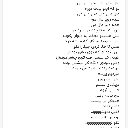
مال منی مال منی مال من
تو که اینو یادت میره
مال منی مال منی مال من
شده رویا مال من
همه دنیا مال من
این پنجره تاریکه در نداره کو
پس مشتتو محکم به دیوارا بکوب
پس تمومه سیگارا که میشه دود
صبح تا حالا کردی چیکارا بگو
این نبود اونکه توی ذهن بودش
خودم خواستمو رفت توی چشم دودش
وقتی نبودی دیگه کی پیشش بوده
جهنمه رفتنت اتیشش خوبه
میزدیم پرسه
ما زیره بارون
میشدی پیشم
حسابی آروم
من بودم وقتی
هیچکی نی پیشت
گفتم تا آخر
گفتی نمیشههههه
نو منو یادت میره
نگو نههههههههههههه