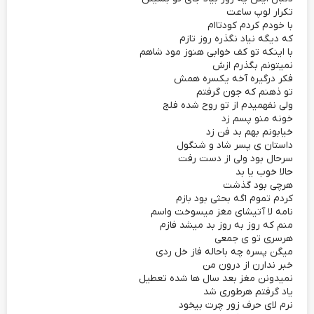
تکرار لوپ ساعت
با خودم کردم کودتاام
که دیگه نیاد نگذره روز تازم
با اینکه تو کف خوابی هنوز مود شاهم
نمیتونم بگذرم ازش
فکر درگیره آخه یکسره همش
تو ذهنم که جون گرفتم
ولی نفهمیدم از تو روح شده فلج
خونه منو پسم زد
خیابونم بهم بد فن زد
داستان ی پسر شاد و شنگول
سرحال بود ولی از دست رفت
حالا خوب یا بد
هرچی بود گذشت
کردم تموم اگه بحثی بود بازم
نامه لا آتیشای مغز میسوخت واسم
منم که روز به روز بد میشد فازم
هرسری تو ی جمعی
میگن پسره چه باحاله فاز خل ردی
خبر ندارن از درون من
نمیدونن مغز بعد سال ها شده تعطیل
یاد گرفتم هرطوری شد
نرم لای حرف زور چرت بیخود