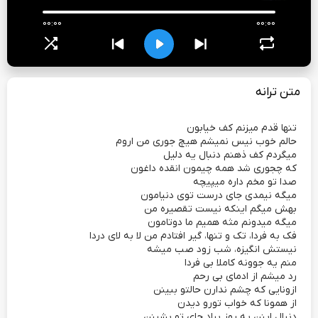
00:00
00:00
متن ترانه
تنها قدم میزنم کف خیابون
حالم خوب نیس نمیشم هیچ جوری من اروم
میگردم کف ذهنم دنبال یه دلیل
که چجوری شد همه چیمون انقده داغون
صدا تو مخم داره میپیچه
میگه نیمدی جای درست توی دنیامون
بهش میگم اینکه نیست تقصیره من
میگه میدونم مثه همیم ما دوتامون
فک به فردا، تک و تنها، گیر افتادم من لا به لای دردا
نیستش انگیزه، شب زود صب میشه
منم یه جوونه کاملا بی فردا
رد میشم از ادمای بی رحم
ازونایی که چشم ندارن حالتو ببینن
از همونا که خواب تورو دیدن
دنبال اینن یه روز بیاد جای تو بشینن