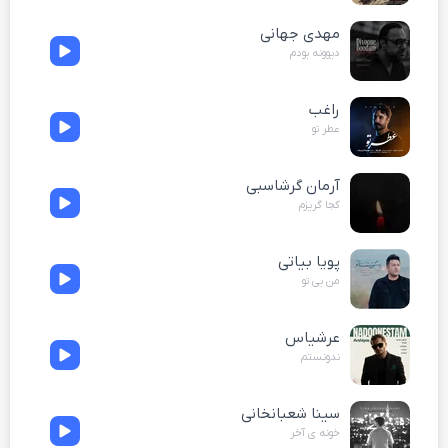
مهدی جهانی
دیوونه بودم
راغب
عطر تو
آرمان گرشاسبی
کجا گریزم
پویا بیاتی
من بی تو
عرشیاس
ندونستم
سینا شعبانخانی
خونه ی آخر