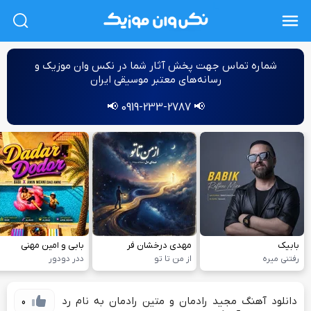
L
شماره‌ تماس جهت پخش آثار شما در نکس وان موزیک و
رسانه‌های معتبر موسیقی ایران
📢 0919-233-2787 📢
بابیک
مهدی درخشان فر
بابی و امین مهنی
رفتنی میره
از من تا تو
ددر دودور
دانلود آهنگ مجید رادمان و متین رادمان به نام رد
0