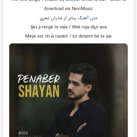
download via Nex1Music
متن آهنگ
پنابر از شایان عمری
Şev ji rengê te vala / Wek roja diçe ava
Maye ser rih û canêm / ez dimirim bê te yar