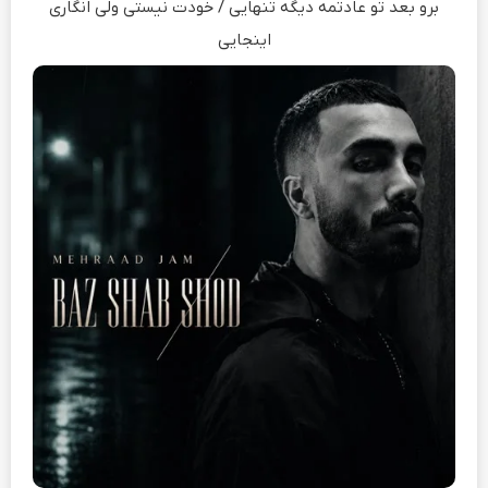
ﺑﺮو ﺑﻌﺪ ﺗﻮ ﻋﺎدﺗﻤﻪ دﻳﮕﻪ ﺗﻨﻬﺎﻳﻰ / ﺧﻮدت ﻧﻴﺴﺘﻰ وﻟﻰ اﻧﮕﺎری
اﻳﻨﺠﺎﻳﻰ