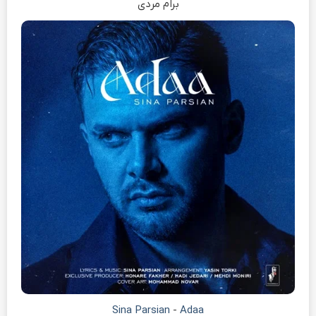
برام مردی
Sina Parsian
-
Adaa