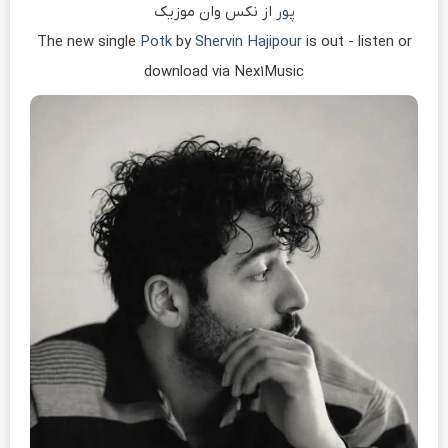
پور
از نکس وان موزیک
The new single
Potk
by
Shervin Hajipour
is out - listen or
download via Nex1Music