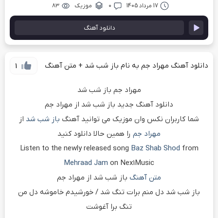
17 مرداد 1405
۰
موزیک
۸۳
دانلود آهنگ
دانلود آهنگ مهراد جم به نام باز شب شد + متن آهنگ
1
مهراد جم باز شب شد
دانلود آهنگ جدید باز شب شد از مهراد جم
شما کاربران نکس وان موزیک می توانید آهنگ
باز شب شد
از
مهراد جم
را همین حالا دانلود کنید
Listen to the newly released song
Baz Shab Shod
from
Mehraad Jam
on Nex1Music
متن آهنگ
باز شب شد از مهراد جم
ﺑﺎز ﺷﺐ ﺷﺪ دل ﻣﻨﻢ ﺑﺮات ﺗﻨﮓ ﺷﺪ / ﺧﻮرﺷﻴﺪم ﺧﺎﻣﻮﺷﻪ دل ﻣﻦ
ﺗﻨﮓ ﺑﺮا آﻏﻮﺷﺖ