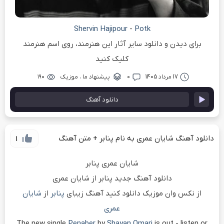
Shervin Hajipour
-
Potk
برای دیدن و دانلود سایر آثار این هنرمند، روی اسم هنرمند
کلیک کنید
17 مرداد 1405
۰
پیشنهاد ما
،
موزیک
۱۹۰
دانلود آهنگ
دانلود آهنگ شایان عمری به نام پنابر + متن آهنگ
1
شایان عمری پنابر
دانلود آهنگ جدید پنابر از شایان عمری
از نکس وان موزیک دانلود کنید آهنگ زیبای
پنابر
از
شایان
عمری
The new single
Penaber
by
Shayan Omari
is out - listen or