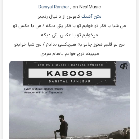
Daniyal Ranjbar
, on Nex1Music
متن آهنگ
کابوس از دانیال رنجبر
من شبا با فکر تو خوابم تو با فکر یکی دیگه / من با عکس تو
میخوابم تو با عکس یکی دیگه
من تو قلبم هنوز جاتو به هیچکسی ندادم / من شبا خوابتو
میبینم توی خوابم باهام سردی