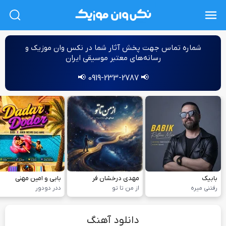
L
شماره‌ تماس جهت پخش آثار شما در نکس وان موزیک و
رسانه‌های معتبر موسیقی ایران
📢 0919-233-2787 📢
بابیک
مهدی درخشان فر
بابی و امین مهنی
رفتنی میره
از من تا تو
ددر دودور
دانلود آهنگ