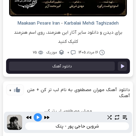
Maakaan Pesare Iran
-
Karbalaii Mehdi Taghizadeh
برای دیدن و دانلود سایر آثار این هنرمند، روی اسم هنرمند
کلیک کنید
16 مرداد 1405
۰
موزیک
۷۵
دانلود آهنگ
دانلود آهنگ مهران مصطفوی به نام لب تر کن + متن
0
آهنگ
مهران مصطفوی لب تر کن
دانلود آهنگ جدید لب تر کن از مهران مصطفوی
شروین حاجی پور - پتک
بشنوید و لذت ببرید از ترانه زیبای
لب تر کن
از
مهران مصطفوی