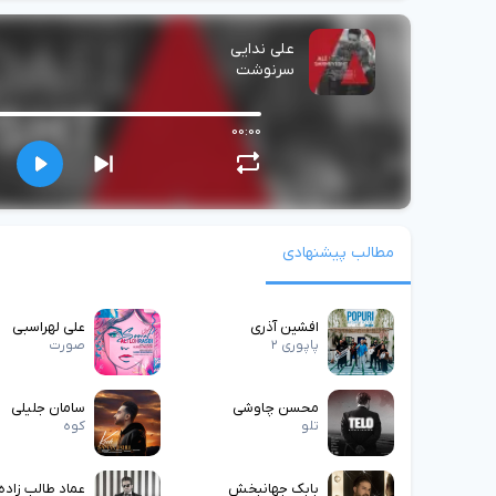
علی ندایی
سرنوشت
00:00
مطالب پیشنهادی
افشین آذری
علی لهراسبی
پاپوری ۲
صورت
محسن چاوشی
سامان جلیلی
تلو
کوه
بابک جهانبخش
عماد طالب زاده