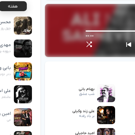
هفته
محسن 
چهل روز
00:00
مهدی 
دیوونه ب
بابی و
ددر دودو
بهنام بانی
علی اس
شب عشق
عاشقم
علی زند وکیلی
امین و
بر باد رفته
می
امید حاجیلی