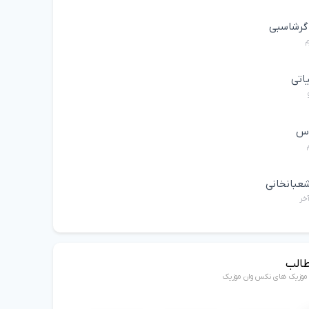
 گرشاسبی
م
یاتی
اس
عبانخانی
خر
طالب
ن موزیک های نکس وان موزیک