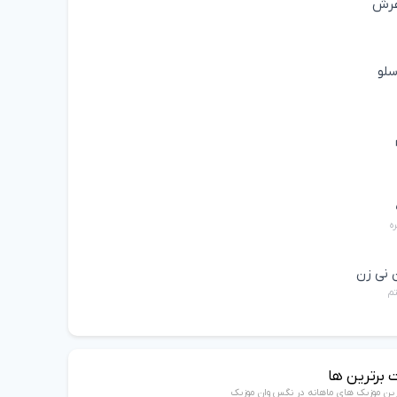
عرش
سلو
ه
 نی زن
تم
 برترین ها
رین موزیک های ماهانه در نگس وان موزیک