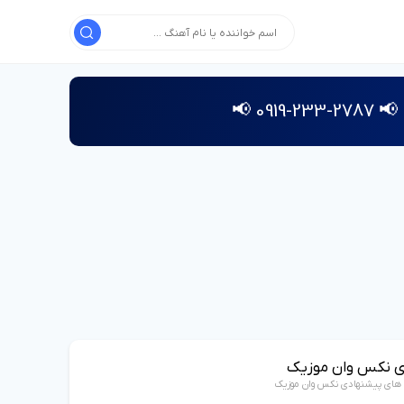
📢 2787-233-0919 📢
ی نکس وان موزیک
 های پیشنهادی نکس وان موزیک