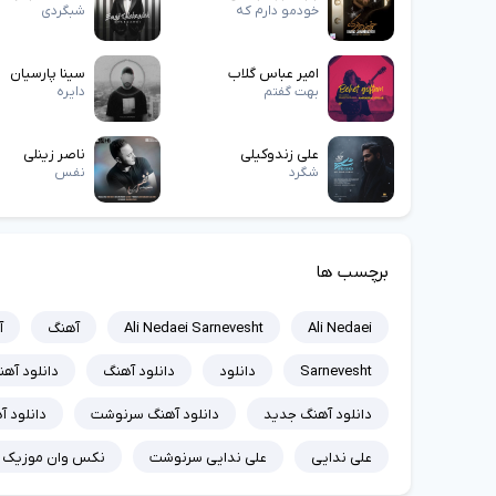
خودمو دارم که
شبگردی
امیر عباس گلاب
سینا پارسیان
بهت گفتم
دایره
علی زندوکیلی
ناصر زینلی
شگرد
نفس
برچسب ها
Ali Nedaei
Ali Nedaei Sarnevesht
آهنگ
آ
Sarnevesht
دانلود
دانلود آهنگ
دانلود آهنگ Nedaei
دانلود آهنگ جدید
دانلود آهنگ سرنوشت
دانلود آ
علی ندایی
علی ندایی سرنوشت
نکس وان موزیک