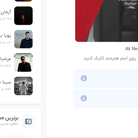
آرمان
کجا گریز
پویا ب
من بی تو
Ali Ne
د، روی اسم هنرمند کلیک کنید
عرشی
ندونستم
سینا ش
خونه ی آ
برترین م
عناوین برتری