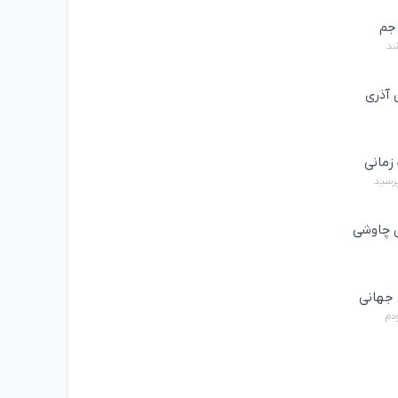
جم
شد
 آذری
زمانی
پرسید
چاوشی
جهانی
ودم