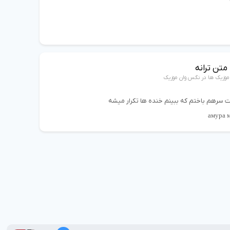
متن ترانه
موزیک ها در نگس وان موزیک
 سرهم باختم که ببینم خنده ها تکرار میشه