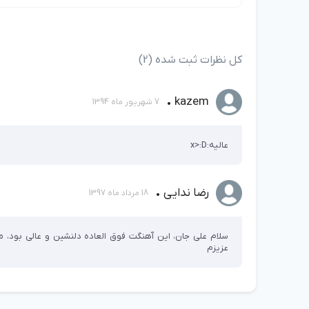
کل نظرات ثبت شده (2)
kazem •
7 شهریور ماه 1394
عالیه:x>:D
رضا ندایی •
18 مرداد ماه 1397
سلام علی جان، این آهنگت فوق العاده دلنشین و عالی بود، 
عزیزم