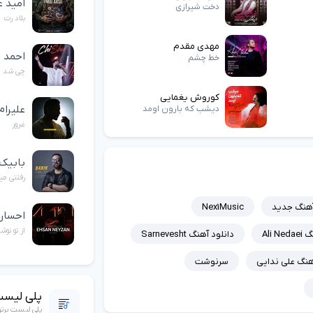
امید 
دخت شیرازی
بلاد رت
مهدی مقدم
احمد 
خط چشم
چی شد
کوروش یغمایی
علیرام
دیشب که بارون اومد
غرور
بابیک
رفتنی میر
هنگ جدید
Nex1Music
احسان
از تو نوش
Ali 
دانلود آهنگ Sarnevesht
هنگ علی ندایی
سرنوشت
پلی لیست
پلی لیست برت