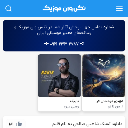
L
شماره‌ تماس جهت پخش آثار شما در نکس وان موزیک و
رسانه‌های معتبر موسیقی ایران
📢 0919-233-2787 📢
مهدی درخشان فر
بابیک
از من تا تو
رفتنی میره
دانلود آهنگ شاهین صالحی به نام قلبم
181