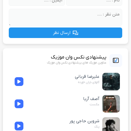
ارسال نظر
پیشنهادی نکس وان موزیک
عناوین موزیک های پیشنهادی نکس وان موزیک
علیرضا قربانی
گلهای باران خورده
آصف آریا
عکست
شروین حاجی پور
پتک