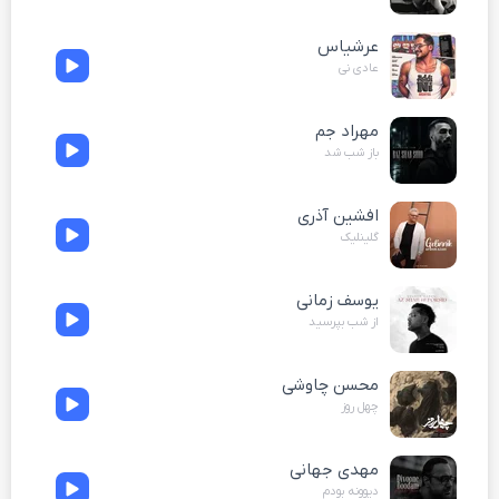
عرشیاس
عادی نی
مهراد جم
باز شب شد
افشین آذری
گلینلیک
یوسف زمانی
از شب بپرسید
محسن چاوشی
چهل روز
مهدی جهانی
دیوونه بودم